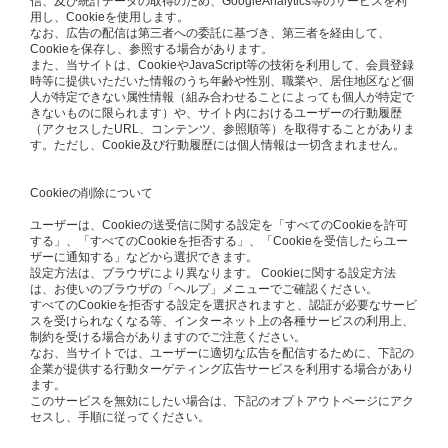
信、及び統計データの取得のため、GoogleAnalytics等のサービスを利
用し、Cookieを使用します。
なお、広告の配信は第三者への委託に基づき、第三者を経由して、
Cookieを保存し、参照する場合があります。
また、当サイトは、CookieやJavaScript等の技術を利用して、会員登録
時等に提供いただいた情報のうち年齢や性別、職業や、居住地区など個
人が特定できない属性情報（組み合わせることによっても個人が特定で
きないものに限られます）や、サイト内におけるユーザーの行動履歴
（アクセスしたURL、コンテンツ、参照順等）を取得することがありま
す。ただし、Cookie及び行動履歴には個人情報は一切含まれません。
Cookieの削除について
ユーザーは、Cookieの送受信に関する設定を「すべてのCookieを許可
する」、「すべてのCookieを拒否する」、「Cookieを受信したらユー
ザーに通知する」などから選択できます。
設定方法は、ブラウザにより異なります。 Cookieに関する設定方法
は、お使いのブラウザの「ヘルプ」メニューでご確認ください。
すべてのCookieを拒否する設定を選択されますと、認証が必要なサービ
スを受けられなくなる等、インターネット上の各種サービスの利用上、
制約を受ける場合がありますのでご注意ください。
なお、当サイトでは、ユーザーに適切な広告を配信するために、下記の
企業が提供する行動ターゲティング広告サービスを利用する場合があり
ます。
このサービスを無効にしたい場合は、下記のオプトアウトページにアク
セスし、手順に従ってください。