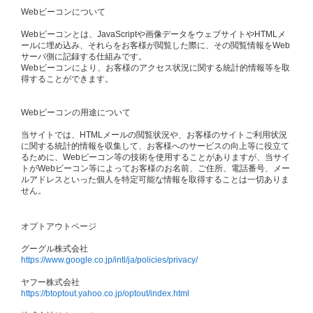
Webビーコンについて
Webビーコンとは、JavaScriptや画像データをウェブサイトやHTMLメ
ールに埋め込み、それらをお客様が閲覧した際に、その閲覧情報をWeb
サーバ側に記録する仕組みです。
Webビーコンにより、お客様のアクセス状況に関する統計的情報等を取
得することができます。
Webビーコンの用途について
当サイトでは、HTMLメールの閲覧状況や、お客様のサイトご利用状況
に関する統計的情報を収集して、お客様へのサービスの向上等に役立て
るために、Webビーコン等の技術を使用することがありますが、当サイ
トがWebビーコン等によってお客様のお名前、ご住所、電話番号、メー
ルアドレスといった個人を特定可能な情報を取得することは一切ありま
せん。
オプトアウトページ
グーグル株式会社
https://www.google.co.jp/intl/ja/policies/privacy/
ヤフー株式会社
https://btoptout.yahoo.co.jp/optout/index.html