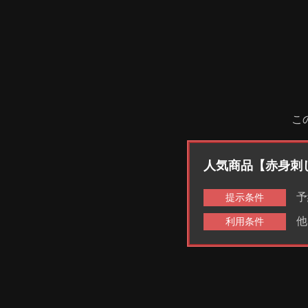
こ
人気商品【赤身刺
予
提示条件
他
利用条件